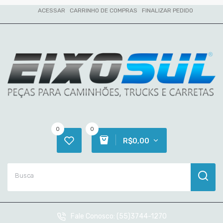
ACESSAR
CARRINHO DE COMPRAS
FINALIZAR PEDIDO
0
0
R$0,00
Fale Conosco:
(55)3744-1270