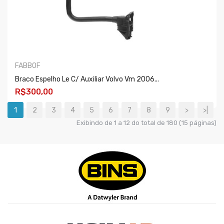
FABBOF
Braco Espelho Le C/ Auxiliar Volvo Vm 2006...
R$300,00
1
2
3
4
5
6
7
8
9
>
>|
COMPRAR
Exibindo de 1 a 12 do total de 180 (15 páginas)