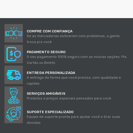
COMPRE COM CONFIANÇA
Se as mercadorias estiverem com problemas, a gente
troca pra você
PAGAMENTO SEGURO
O seu pagamento 100% seguro com as nossas opções: Pix,
Cartão ou Boleto
ENTREGA PERSONALIZADA
A entrega da forma que você precisa, com qualidade e
rapidez
SERVIÇOS AMIGÁVEIS
Produtos e preços especiais pensados para você
SUPORTE ESPECIALIZADO
Equipe de suporte pronta para ajudar você e tirar suas
dúvidas