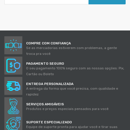
COMPRE COM CONFIANÇA
Se as mercadorias estiverem com problemas, a gente
troca pra você
PAGAMENTO SEGURO
O seu pagamento 100% seguro com as nossas opções: Pix,
Cartão ou Boleto
ENTREGA PERSONALIZADA
A entrega da forma que você precisa, com qualidade e
rapidez
SERVIÇOS AMIGÁVEIS
Produtos e preços especiais pensados para você
SUPORTE ESPECIALIZADO
Equipe de suporte pronta para ajudar você e tirar suas