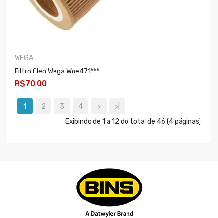
WEGA
Filtro Oleo Wega Woe471***
R$70,00
COMPRAR
1
2
3
4
>
>|
Exibindo de 1 a 12 do total de 46 (4 páginas)