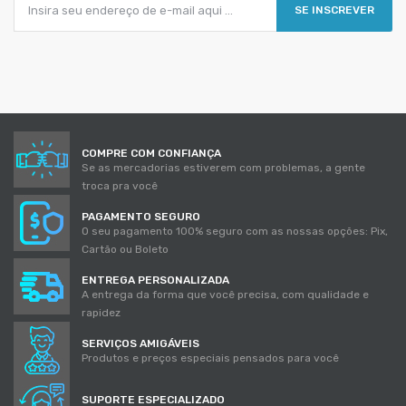
SE INSCREVER
COMPRE COM CONFIANÇA
Se as mercadorias estiverem com problemas, a gente
troca pra você
PAGAMENTO SEGURO
O seu pagamento 100% seguro com as nossas opções: Pix,
Cartão ou Boleto
ENTREGA PERSONALIZADA
A entrega da forma que você precisa, com qualidade e
rapidez
SERVIÇOS AMIGÁVEIS
Produtos e preços especiais pensados para você
SUPORTE ESPECIALIZADO