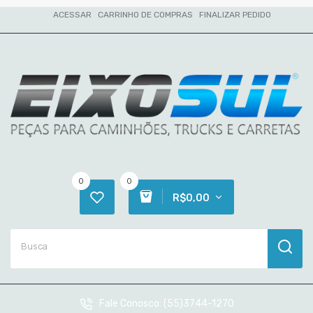
ACESSAR
CARRINHO DE COMPRAS
FINALIZAR PEDIDO
0
0
R$0,00
Fale Conosco:
(55)3744-1270