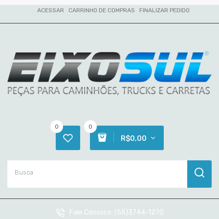
ACESSAR
CARRINHO DE COMPRAS
FINALIZAR PEDIDO
0
0
R$0,00
Fale Conosco:
(55)3744-1270