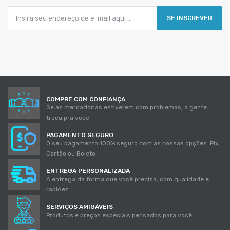
SE INSCREVER
COMPRE COM CONFIANÇA
Se as mercadorias estiverem com problemas, a gente
troca pra você
PAGAMENTO SEGURO
O seu pagamento 100% seguro com as nossas opções: Pix,
Cartão ou Boleto
ENTREGA PERSONALIZADA
A entrega da forma que você precisa, com qualidade e
rapidez
SERVIÇOS AMIGÁVEIS
Produtos e preços especiais pensados para você