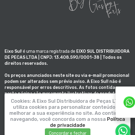
Eixo Sul
! é uma marca registrada de
EIXO SUL DISTRIBUIDORA
DE PECAS LTDA | CNPJ: 13.408.590/0001-38 | Todos os
direitos reservados.
Os preços anunciados neste site ou via e-mail promocional
podem ser alterados sem prévio aviso. A
Eixo Sul!
não é
responsável por erros descritivos. As fotos contidas
nesta página são meramente ilustrativas do produto e
podem variar de acordo com o fornecedor/lote do
Cookies:
A Eixo Sul Distribuidora de Peças LTDA
fabricante.
Este site trabalha totalmente em criptografia
utiliza cookies para personalizar conteúdos e
SSL
.
melhorar a sua experiência no site. Ao continuar
navegando, você concorda com a nossa
Política
de privacidade
Concordar e fechar