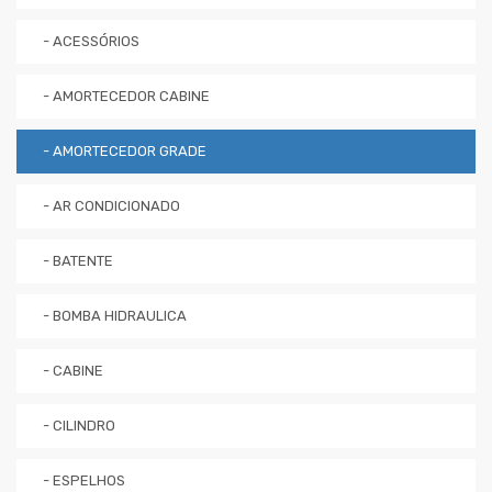
- ACESSÓRIOS
- AMORTECEDOR CABINE
- AMORTECEDOR GRADE
- AR CONDICIONADO
- BATENTE
- BOMBA HIDRAULICA
- CABINE
- CILINDRO
- ESPELHOS