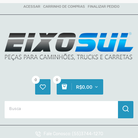
ACESSAR
CARRINHO DE COMPRAS
FINALIZAR PEDIDO
0
0
R$0,00
Fale Conosco:
(55)3744-1270