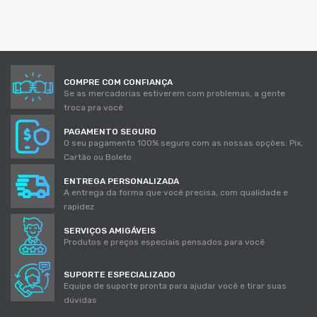
COMPRE COM CONFIANÇA
Se as mercadorias estiverem com problemas, a gente
troca pra você
PAGAMENTO SEGURO
O seu pagamento 100% seguro com as nossas opções: Pix,
Cartão ou Boleto
ENTREGA PERSONALIZADA
A entrega da forma que você precisa, com qualidade e
rapidez
SERVIÇOS AMIGÁVEIS
Produtos e preços especiais pensados para você
SUPORTE ESPECIALIZADO
Equipe de suporte pronta para ajudar você e tirar suas
dúvidas