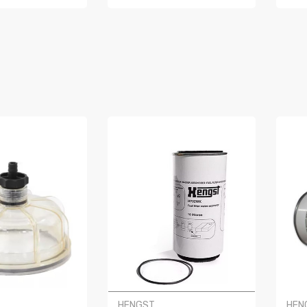
R
COMPRAR
C
HENGST
HEN