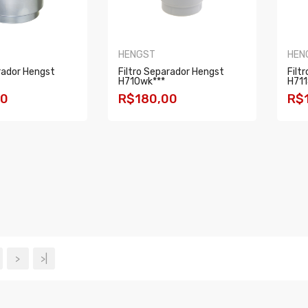
HENGST
HEN
rador Hengst
Filtro Separador Hengst
Filt
H710wk***
H711
00
R$180,00
R$
R
COMPRAR
C
>
>|