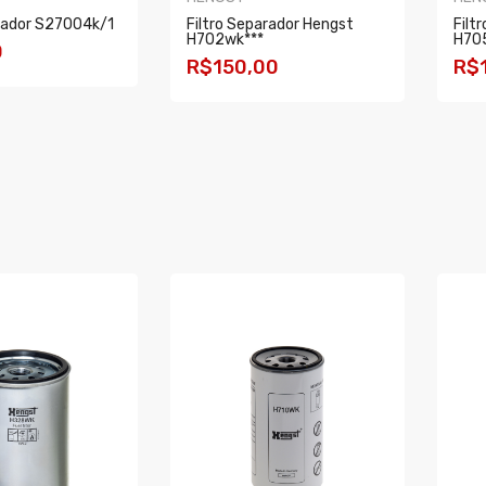
rador S27004k/1
Filtro Separador Hengst
Filt
H702wk***
H70
0
R$150,00
R$
R
COMPRAR
C