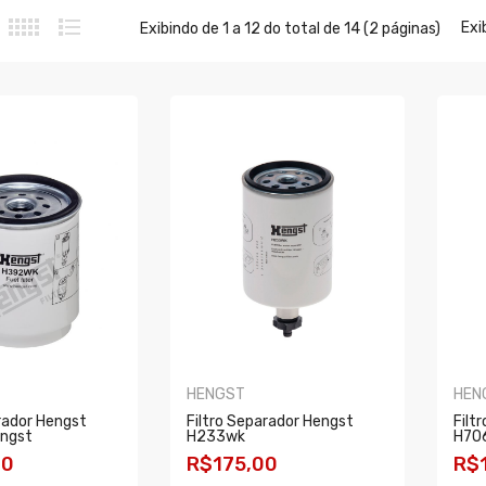
Exib
Exibindo de 1 a 12 do total de 14 (2 páginas)
HENGST
HEN
rador Hengst
Filtro Separador Hengst
Filt
ngst
H233wk
H70
00
R$175,00
R$