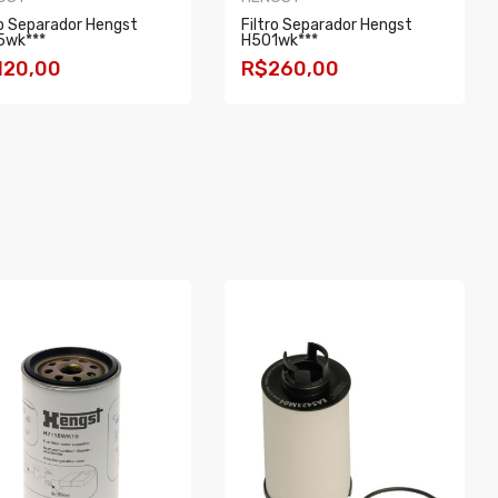
ro Separador Hengst
Filtro Separador Hengst
5wk***
H501wk***
120,00
R$260,00
OMPRAR
COMPRAR