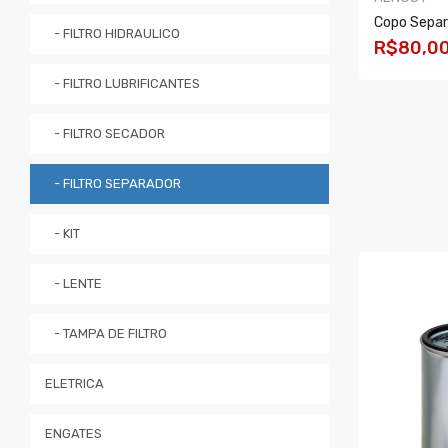
Copo Sepa
- FILTRO HIDRAULICO
R$80,0
- FILTRO LUBRIFICANTES
COMPRA
- FILTRO SECADOR
- FILTRO SEPARADOR
- KIT
- LENTE
- TAMPA DE FILTRO
ELETRICA
ENGATES