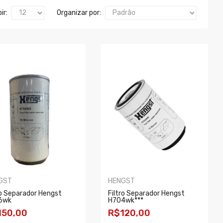
ir:
Organizar por:
GST
HENGST
ro Separador Hengst
Filtro Separador Hengst
6wk
H704wk***
150,00
R$120,00