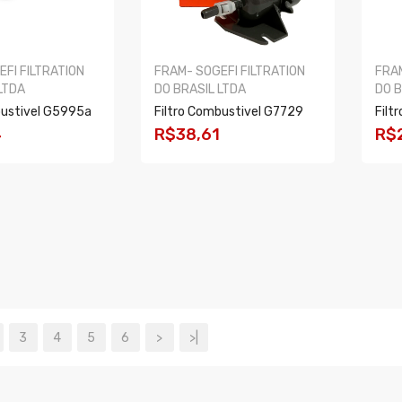
FI FILTRATION
FRAM- SOGEFI FILTRATION
FRAM
LTDA
DO BRASIL LTDA
DO B
bustivel G5995a
Filtro Combustivel G7729
Filt
4
R$38,61
R$
R
COMPRAR
C
3
4
5
6
>
>|