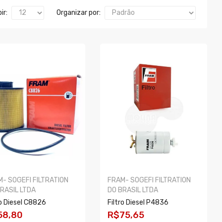
ir:
Organizar por:
- SOGEFI FILTRATION
FRAM- SOGEFI FILTRATION
RASIL LTDA
DO BRASIL LTDA
ro Diesel C8826
Filtro Diesel P4836
58,80
R$75,65