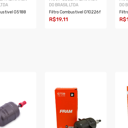
LTDA
DO BRASIL LTDA
DO B
bustivel G5188
Filtro Combustivel G10226f
Filt
R$19,11
R$
R
COMPRAR
C