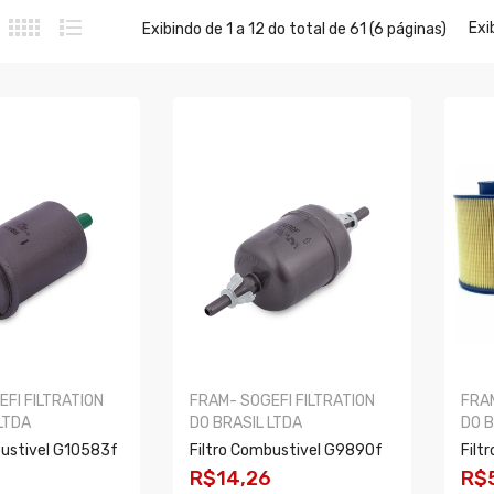
Exib
Exibindo de 1 a 12 do total de 61 (6 páginas)
FI FILTRATION
FRAM- SOGEFI FILTRATION
FRAM
LTDA
DO BRASIL LTDA
DO B
bustivel G10583f
Filtro Combustivel G9890f
Filt
R$14,26
R$