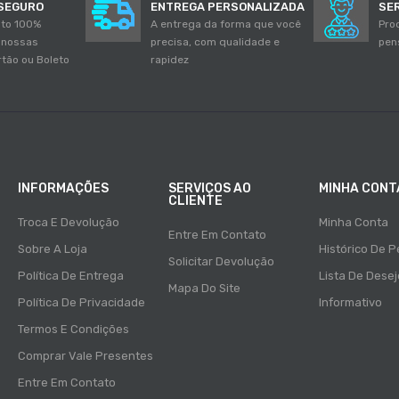
SEGURO
ENTREGA PERSONALIZADA
SE
to 100%
A entrega da forma que você
Pro
 nossas
precisa, com qualidade e
pen
rtão ou Boleto
rapidez
INFORMAÇÕES
SERVIÇOS AO
MINHA CONT
CLIENTE
Troca E Devolução
Minha Conta
Entre Em Contato
Sobre A Loja
Histórico De 
Solicitar Devolução
Política De Entrega
Lista De Dese
Mapa Do Site
Política De Privacidade
Informativo
Termos E Condições
Comprar Vale Presentes
Entre Em Contato