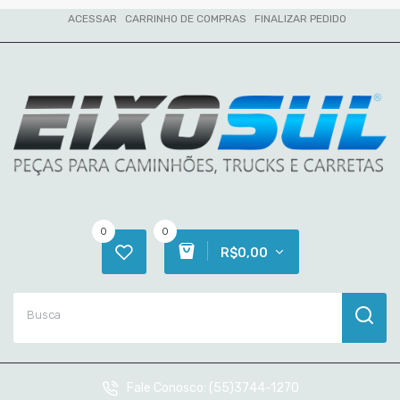
ACESSAR
CARRINHO DE COMPRAS
FINALIZAR PEDIDO
0
0
R$0,00
Fale Conosco:
(55)3744-1270