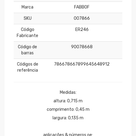
Marca
FABBOF
SKU
007866
Código
ER246
Fabricante
Código de
90078668
barras
Códigos de
786678667899645648912
referência
Medidas:
altura: 0,715 m
comprimento: 0,45 m
largura: 0,135 m
aplicações & números oe: