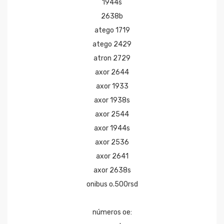
1944s
2638b
atego 1719
atego 2429
atron 2729
axor 2644
axor 1933
axor 1938s
axor 2544
axor 1944s
axor 2536
axor 2641
axor 2638s
onibus o.500rsd
números oe: