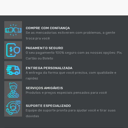
COMPRE COM CONFIANÇA
Se as mercadorias estiverem com problemas, a gente
troca pra você
PAGAMENTO SEGURO
O seu pagamento 100% seguro com as nossas opções: Pix,
Cartão ou Boleto
ENTREGA PERSONALIZADA
A entrega da forma que você precisa, com qualidade e
rapidez
SERVIÇOS AMIGÁVEIS
Produtos e preços especiais pensados para você
SUPORTE ESPECIALIZADO
Equipe de suporte pronta para ajudar você e tirar suas
dúvidas