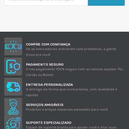
COMPRE COM CONFIANÇA
Se as mercadorias estiverem com problemas, a gente
troca pra você
PAGAMENTO SEGURO
O seu pagamento 100% seguro com as nossas opções: Pix,
Cartão ou Boleto
ENTREGA PERSONALIZADA
A entrega da forma que você precisa, com qualidade e
rapidez
SERVIÇOS AMIGÁVEIS
Produtos e preços especiais pensados para você
SUPORTE ESPECIALIZADO
Equipe de suporte pronta para ajudar você e tirar suas