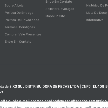
Entre Em Contato
Sobre A Loja
Histórico De 
Solicitar Devolução
Política De Entrega
Lista De Dese
Mapa Do Site
Política De Privacidade
Informativo
Termos E Condições
Comprar Vale Presentes
Entre Em Contato
ada de
EIXO SUL DISTRIBUIDORA DE PECAS LTDA | CNPJ: 13.408.
os.
site ou via e-mail promocional podem ser alterados sem prévio 
rros descritivos. As fotos contidas nesta página são merament
iliza cookies para personalizar conteúdos e melhorar a s