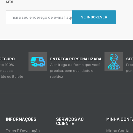
site
SE INSCREVER
SEGURO
ENTREGA PERSONALIZADA
SE
to 100%
A entrega da forma que você
Pro
 nossas
precisa, com qualidade e
pen
rtão ou Boleto
rapidez
INFORMAÇÕES
SERVIÇOS AO
MINHA CONT
CLIENTE
Troca E Devolução
Minha Conta