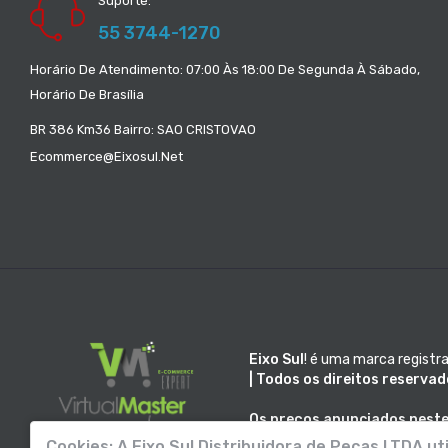
Suporte:
55 3744-1270
Horário De Atendimento: 07:00 Às 18:00 De Segunda À Sábado,
Horário De Brasília
BR 386 Km36 Bairro: SAO CRISTOVAO
Ecommerce@eixosul.net
Eixo Sul
! é uma marca registr
| Todos os direitos reservad
Os preços anunciados neste 
Sul!
não é responsável por e
Cookies:
A Eixo Sul Distribuidora de Peças LTDA ut