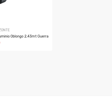
ZONTE
luminio Oblongo 2,43mt Guerra
0
AR