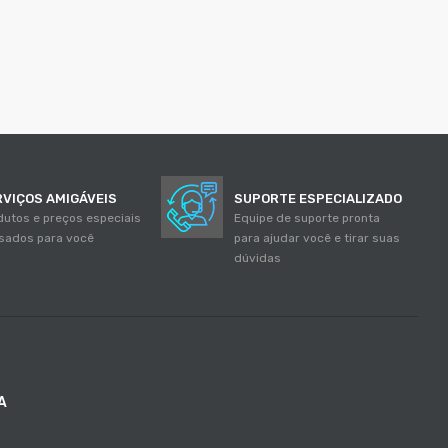
RVIÇOS AMIGÁVEIS
SUPORTE ESPECIALIZADO
dutos e preços especiais
Equipe de suporte pronta
sados para você
para ajudar você e tirar suas
dúvidas
A