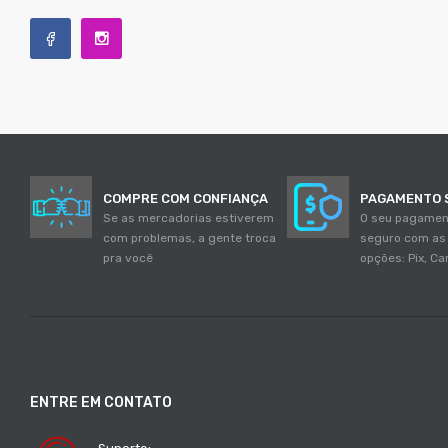
COMPRE COM CONFIANÇA
PAGAMENTO 
Se as mercadorias estiverem
O seu pagamen
com problemas, a gente troca
seguro com as
pra você
opções: Pix, Ca
ENTRE EM CONTATO